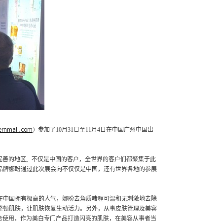
参加了
10
月
31
日至
11
月
4
日在中国广州中国出
rnmall.com
）
完善的地区
不仅是中国的客户，全世界的客户们都聚集于此
。
品牌娜盼通过
此次展会
向不仅仅是中国，还有世界各地的参展
在中国拥有极高的人气，娜盼去角质啫喱可温和无刺激地去除
整顿肌肤，让肌肤恢复生动活力。另外，从事皮肤管理及美容
合使用，作为美白专门产品打造闪亮的肌肤，在美容从事者当