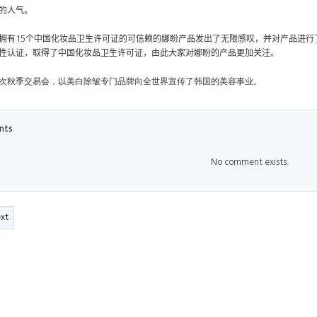
的人气。
拥有
个中国化妆品卫生许可证的可信赖的娜盼产品发出了无限感叹，并对产品进行
15
性认证，取得了中国化妆品卫生许可证，由此大家对娜盼的产品更加关注。
次秋季交易会，以美白除皱专门品牌向全世界宣传了韩国的美容事业。
nts
No comment exists.
xt