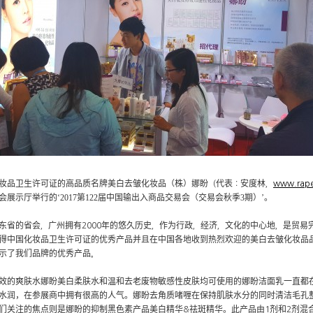
妆品卫生许可证的高品质名牌美白去皱化妆品（株）娜盼
代表
安度林
（
：
，
www.rape
会展示厅举行的‘
2017
第
122
届中国输出入商品交易会（交易会秋季
3
期）’。
东省的省会
广州拥有
年的悠久历史
作为行政
经济
文化的中心地
是贸易
，
2000
，
，
，
，
得中国化妆品卫生许可证的优秀产品并且在中国各地收到热烈欢迎的美白去皱化妆品
示了我们品牌的优秀产品
。
效的爽肤水娜盼美白柔肤水和温和去老废物敏感性皮肤均可使用的娜盼洁面乳一直都
水润，在参展商中拥有很高的人气。娜盼去角质啫喱在保持肌肤水分的同时清洁毛孔
们关注的焦点则是娜盼的抑制黑色素产品美白精华
祛斑精华。此产品由
剂和
剂混
&
1
2