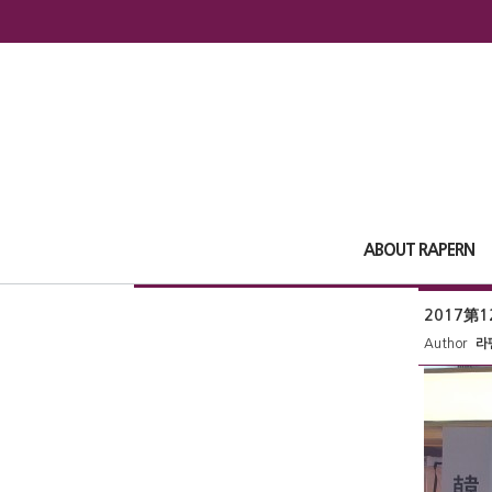
ABOUT RAPERN
2017第
Author
라