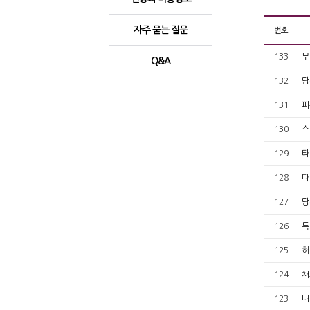
Total
자주 묻는 질문
번호
223
건
7
133
무
페이
Q&A
지
132
당
131
피
130
스
129
타
128
다
127
당
126
특
125
허
124
채
123
내