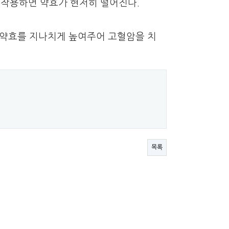
 작용하면 약효가 현저히 떨어진다
.
 약효를 지나치게 높여주어 고혈암을 치
목록