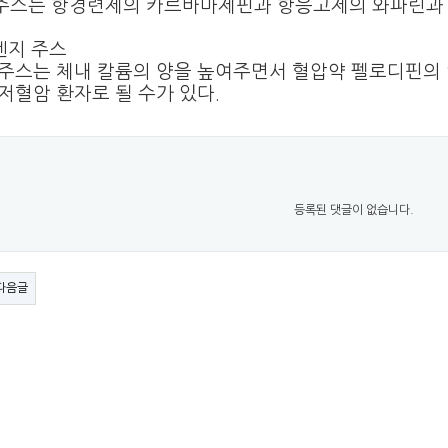
주스는 항경련제의 카르바마제핀과 항응고제의 와파린과
렌지 주스
주스는 체내 칼륨의 양을 높여주면서 혈압약 펠로디핀의
저혈암 환자로 될 수가 있다
.
등록된 댓글이 없습니다.
다음글