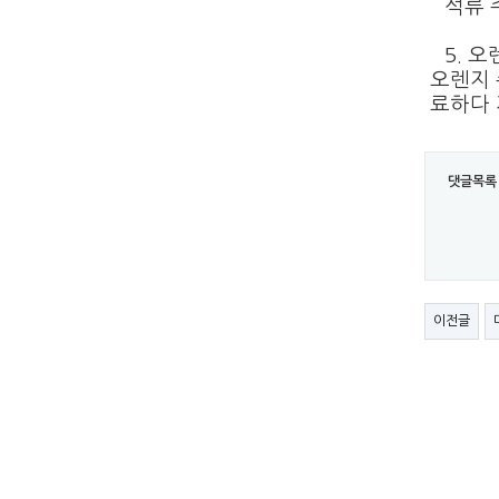
석류 
5.
오
오렌지 
료하다 
댓글목록
이전글