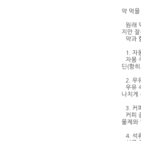
약 먹을
원래 
지만 잘
약과 
1.
자
자몽 
딘
(
항히
2.
우
우유 
나치게 
3.
커
커피 
울제와 
4.
석