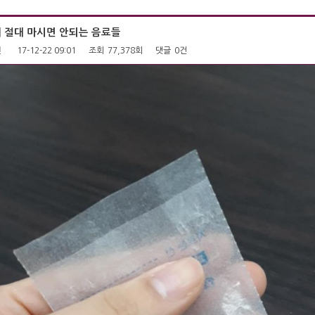
때 절대 마시면 안되는 음료들
펜
17-12-22 09:01
조회
77,378회
댓글
0건