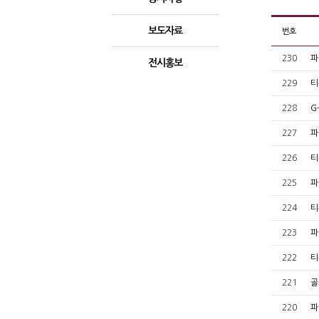
Total
보도자료
번호
305
건
6
230
파
페이
전시홍보
지
229
티
228
G
227
파
226
티
225
파
224
티
223
파
222
티
221
골
220
파