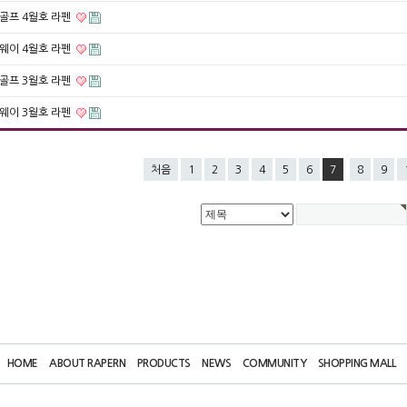
골프 4월호 라펜
웨이 4월호 라펜
골프 3월호 라펜
웨이 3월호 라펜
처음
1
2
3
4
5
6
7
8
9
HOME
ABOUT RAPERN
PRODUCTS
NEWS
COMMUNITY
SHOPPING MALL