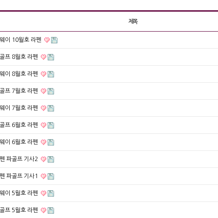
제목
웨이 10월호 라펜
골프 8월호 라펜
웨이 8월호 라펜
골프 7월호 라펜
웨이 7월호 라펜
골프 6월호 라펜
웨이 6월호 라펜
펜 파골프 기사2
펜 파골프 기사1
웨이 5월호 라펜
골프 5월호 라펜