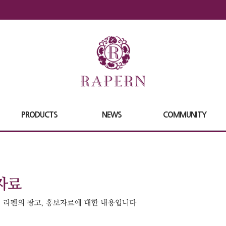
PRODUCTS
NEWS
COMMUNITY