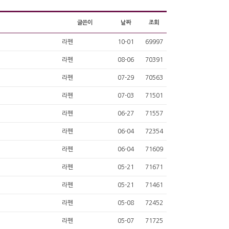
글쓴이
날짜
조회
라펜
10-01
69997
라펜
08-06
70391
라펜
07-29
70563
라펜
07-03
71501
라펜
06-27
71557
라펜
06-04
72354
라펜
06-04
71609
라펜
05-21
71671
라펜
05-21
71461
라펜
05-08
72452
라펜
05-07
71725