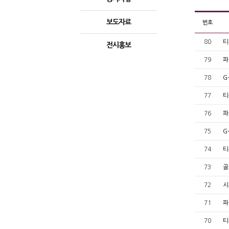
Total
보도자료
번호
305
건
16
80
티
페이
전시홍보
지
79
파
78
G
77
티
76
파
75
G
74
티
73
골
72
시
71
파
70
티