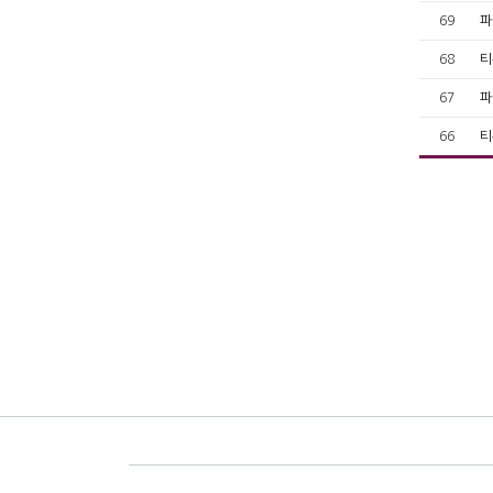
69
파
68
티
67
파
66
티