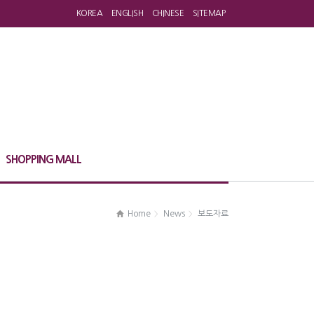
KOREA
ENGLISH
CHINESE
SITEMAP
SHOPPING MALL
Home
News
보도자료