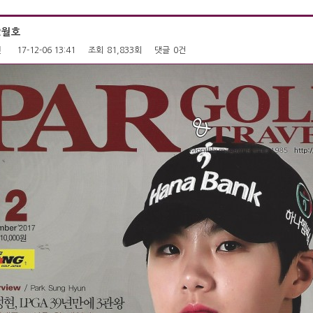
2월호
펜
17-12-06 13:41
조회
81,833회
댓글
0건