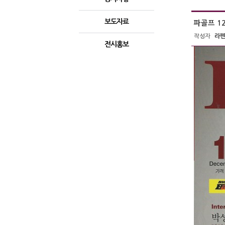
보도자료
파골프 1
작성자
라
전시홍보