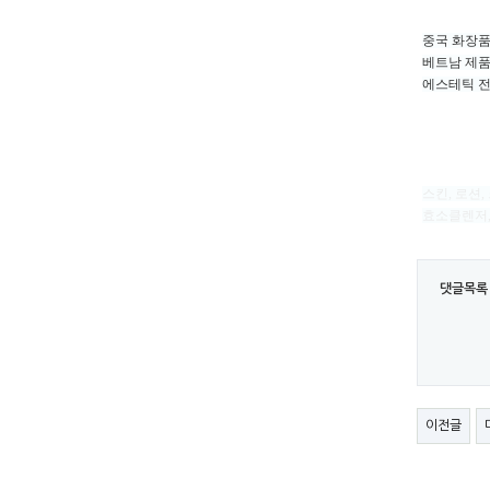
중국 화장품
베트남 제품
에스테틱 전
스킨, 로션,
효소클렌저,
댓글목록
이전글