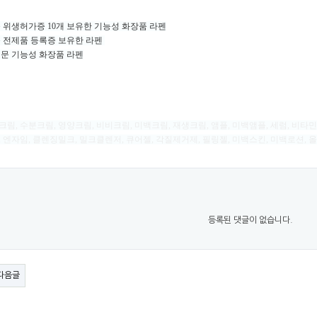
 위생허가증 10개 보유한 기능성 화장품 라펜
 전제품 등록증 보유한 라펜
문 기능성 화장품 라펜
 크림, 수분크림, 영양크림, 비비크림, 미백크림, 재생크림, 앰플, 미백앰플, 세럼, 비
 엔자임, 클렌징밀크, 밀크클렌저, 큐어젤, 각질제거제, 필링젤, 미백스킨, 미백로션, 
등록된 댓글이 없습니다.
다음글