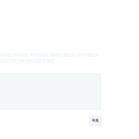
타민씨세럼, 미백세럼, 마스크시트, 클렌징, 클렌저, 파우더클렌저,
올인원, 마스크팩, 아이크림, 모델링
목록