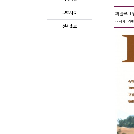
보도자료
파골프 1
작성자
라
전시홍보