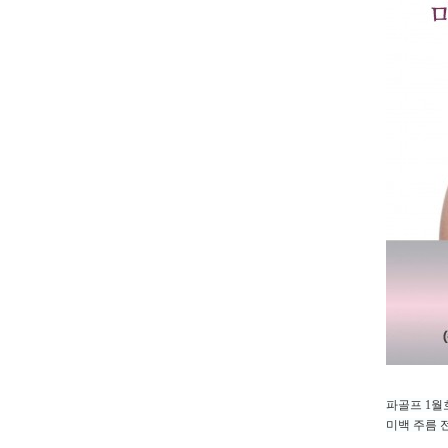
파골프 1월
미백 주름 