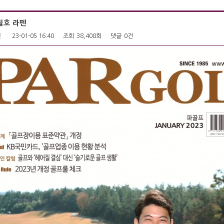
월호 라펜
펜
23-01-05 16:40
조회
38,408회
댓글
0건