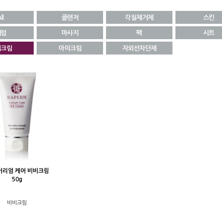
ll
클렌저
각질제거제
스킨
세럼
마사지
팩
시트
비크림
아이크림
자외선차단제
커리엄 케어 비비크림
50g
비비크림