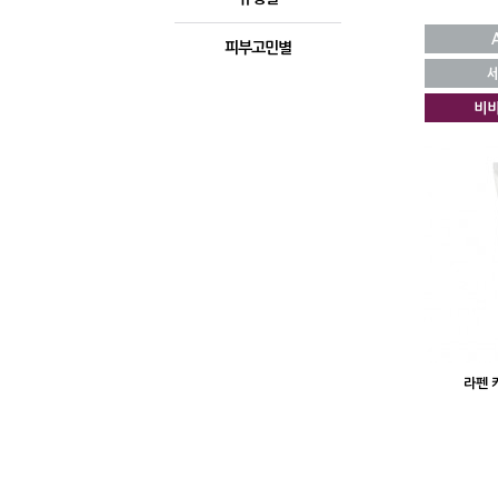
A
피부고민별
비
Total
1건
1
페이
지
라펜 