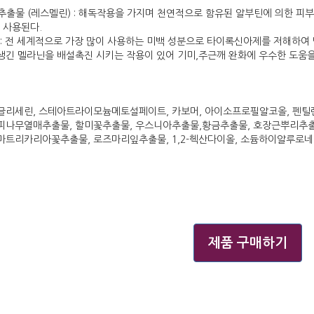
추출물 (레스멜린) : 해독작용을 가지며 천연적으로 함유된 알부틴에 의한 피부
 사용된다.
틴 : 전 세계적으로 가장 많이 사용하는 미백 성분으로 타이록신아제를 저해하여
 생긴 멜라닌을 배설촉진 시키는 작용이 있어 기미,주근깨 완화에 우수한 도움을
 글리세린, 스테아트라이모늄메토설페이트, 카보머, 아이소프로필알코올, 펜
초피나무열매추출물, 할미꽃추출물, 우스니아추출물,황금추출물, 호장근뿌리추
 마트리카리아꽃추출물, 로즈마리잎추출물, 1,2-헥산다이올, 소듐하이알루로네
제품 구매하기