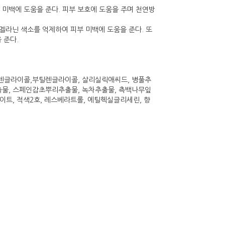
 미백에 도움을 준다. 피부 보호에 도움을 주며 천연방
 멜라닌 색소를 억제하여 피부 미백에 도움을 준다. 또
 준다.
틸렌글라이콜,부틸렌글라이콜, 살리실릭애씨드, 병풀추
출물, 스페인감초뿌리추출물, 녹차추출물, 측백나무잎
이트, 적색2호, 레스베라트롤, 에틸헥실글리세린, 향