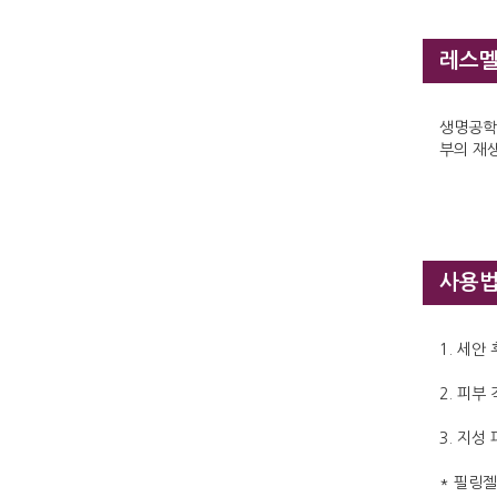
레스멜린
생명공학기
부의 재
사용
1. 세안
2. 피부
3. 지성
* 필링