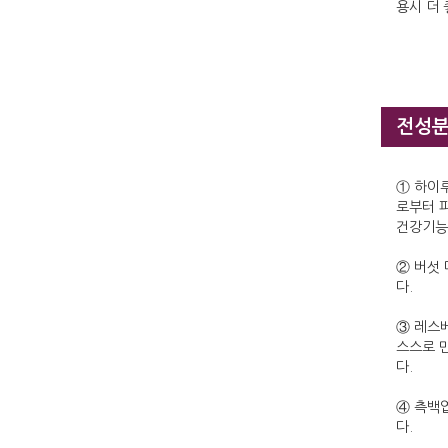
용시 더 
전성
① 하이
로부터 
건강기능
② 버섯
다.
③ 레스
스스로 
다.
④ 측백엽
다.