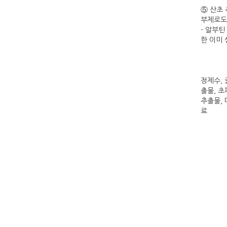
⑤ 산초 
부제로도
- 알부
한 이미
정제수,
출물, 
추출물,
료