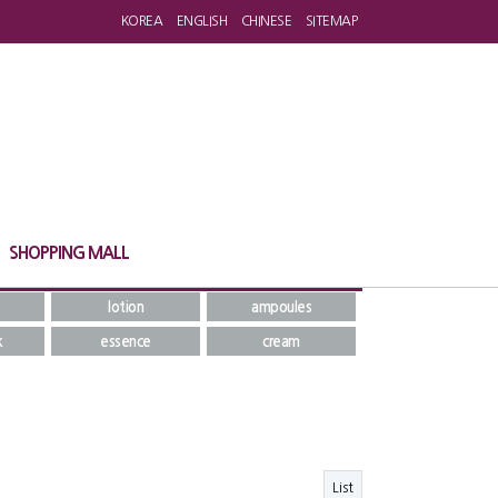
KOREA
ENGLISH
CHINESE
SITEMAP
SHOPPING MALL
lotion
ampoules
k
essence
cream
List