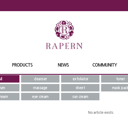
PRODUCTS
NEWS
COMMUNITY
ll
cleanser
exfoliator
toner
rum
massage
sheet
mask pac
cream
eye cream
sun cream
No article exists.