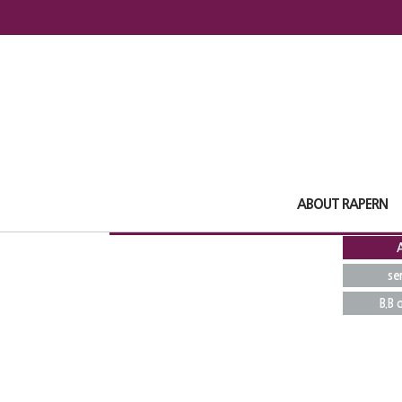
ABOUT RAPERN
A
se
B.B 
Total
0
1
pages