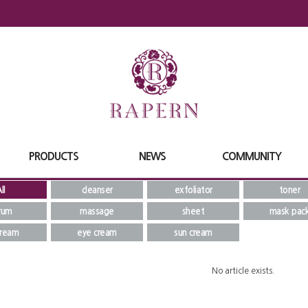
PRODUCTS
NEWS
COMMUNITY
ll
cleanser
exfoliator
toner
rum
massage
sheet
mask pac
cream
eye cream
sun cream
No article exists.