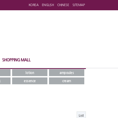
KOREA
ENGLISH
CHINESE
SITEMAP
SHOPPING MALL
lotion
ampoules
k
essence
cream
List