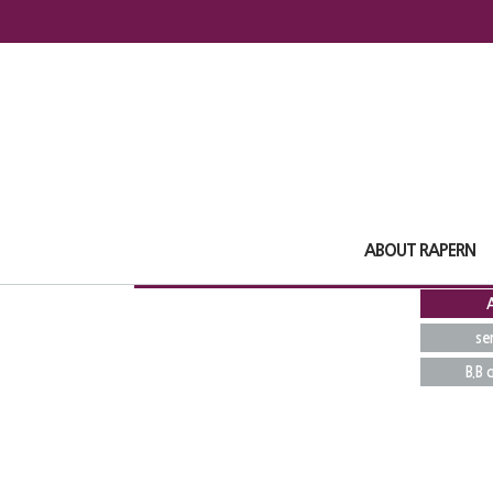
ABOUT RAPERN
A
se
B.B 
Total
0
1
pages